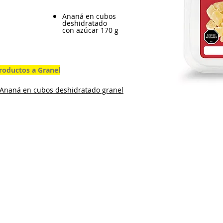
Ananá en cubos
deshidratado
con azúcar 170 g
roductos a Granel
Ananá en cubos deshidratado granel