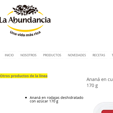
INICIO
NOSOTROS
PRODUCTOS
NOVEDADES
RECETAS
Otros productos de la línea
Otros productos de la línea
Ananá en cu
170 g
Ananá en rodajas deshidratado
con azúcar 170 g