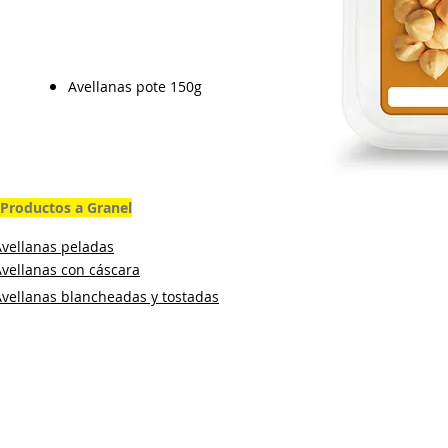
Avellanas pote 150g
Productos a Granel
Avellanas peladas
vellanas con cáscara
Avellanas blancheadas y tostadas