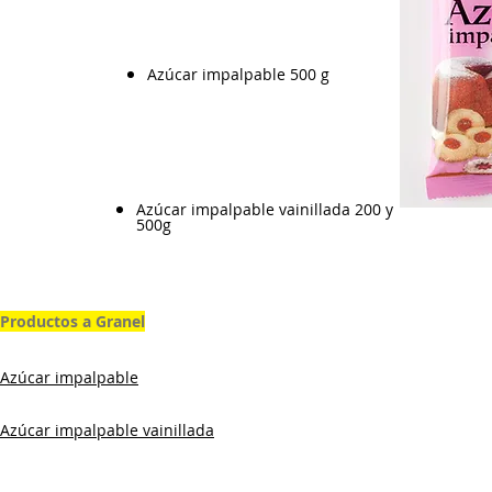
Azúcar impalpable 500 g
Azúcar impalpable vainillada 200 y
500g
Productos a Granel
Productos a Granel
Azúcar impalpable
Azúcar impalpable vainillada