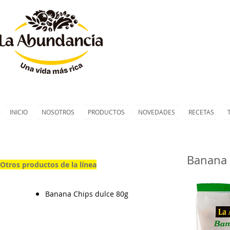
INICIO
NOSOTROS
PRODUCTOS
NOVEDADES
RECETAS
Banana 
Otros productos de la línea
Otros productos de la línea
Banana Chips dulce 80g