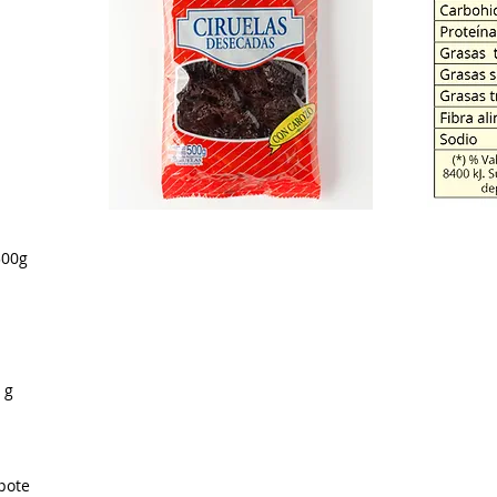
300g
 g
pote