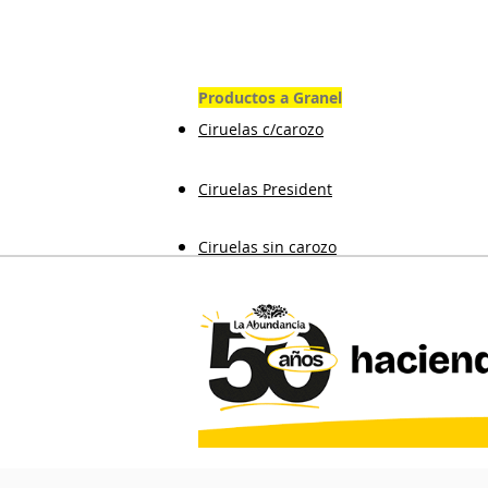
Productos a Granel
Ciruelas c/carozo
Ciruelas President
Ciruelas sin carozo