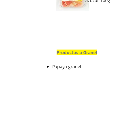
azúcar 100g
Productos a Granel
Papaya granel