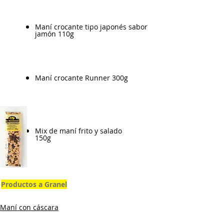
Maní crocante tipo japonés sabor
jamón 110g
Maní crocante Runner 300g
Mix de maní frito y salado
150g
Productos a Granel
Maní con cáscara