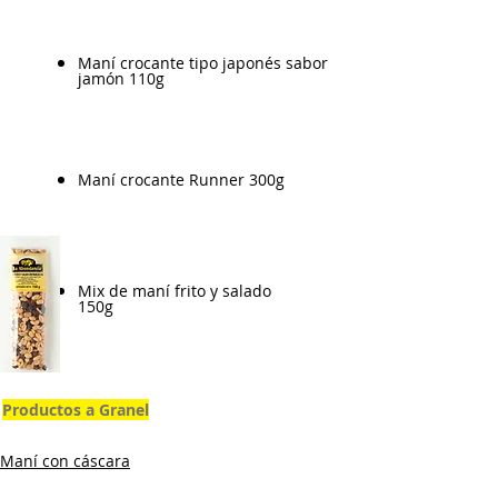
Maní crocante tipo japonés sabor
jamón 110g
Maní crocante Runner 300g
Mix de maní frito y salado
150g
Productos a Granel
Maní con cáscara