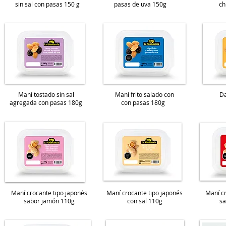
sin sal con pasas 150 g
pasas de uva 150g
ch
Maní tostado sin sal
Maní frito salado con
D
agregada con pasas 180g
con pasas 180g
Maní crocante tipo japonés
Maní crocante tipo japonés
Maní cr
sabor jamón
110g
con sal
110g
sa